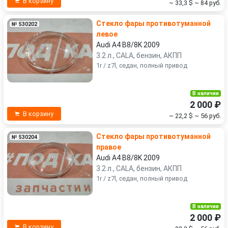
В корзину
~ 33,3 $
~ 84 руб.
Стекло фары противотуманной
№ 530202
левое
Audi A4 B8/8K 2009
3.2 л., CALA, бензин, АКПП
1r / z7l, седан, полный привод
В наличии
2 000 ₽
В корзину
~ 22,2 $
~ 56 руб.
Стекло фары противотуманной
№ 530204
правое
Audi A4 B8/8K 2009
3.2 л., CALA, бензин, АКПП
1r / z7l, седан, полный привод
В наличии
2 000 ₽
В корзину