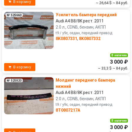
В корзину
~ 26,64 $
~ 84 руб.
Усилитель бампера передний
№ 525660
Audi A4 B8/8K рест. 2011
2.0 л., CDNB, бензин, АКПП
t9 / y9c, седан, передний привод
8K0807331
,
8K0807332
В наличии
3 000 ₽
В корзину
~ 33,3 $
~ 84 руб.
Молдинг переднего бампера
№ 525820
нижний
Audi A4 B8/8K рест. 2011
2.0 л., CDNB, бензин, АКПП
t9 / y9c, седан, передний привод
8T0807217A
В наличии
3 000 ₽