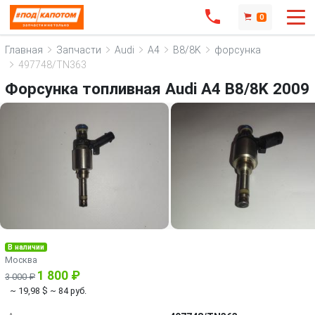
0
Главная
Запчасти
Audi
A4
B8/8K
форсунка
497748/TN363
Форсунка топливная Audi A4 B8/8K 2009
В наличии
Москва
1 800 ₽
3 000 ₽
~ 19,98 $
~ 84 руб.