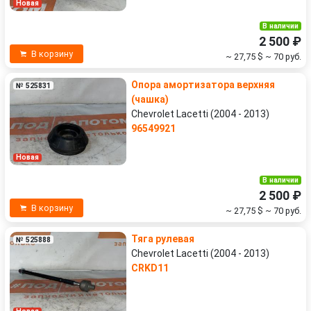
Новая
В наличии
2 500 ₽
В корзину
~ 27,75 $
~ 70 руб.
Опора амортизатора верхняя
№ 525831
(чашка)
Chevrolet Lacetti (2004 - 2013)
96549921
Новая
В наличии
2 500 ₽
В корзину
~ 27,75 $
~ 70 руб.
Тяга рулевая
№ 525888
Chevrolet Lacetti (2004 - 2013)
CRKD11