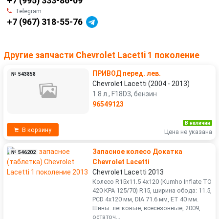
+7 (995) 333-86-09
Telegram
+7 (967) 318-55-76
Другие запчасти Chevrolet Lacetti 1 поколение
ПРИВОД перед. лев.
№ 543858
Chevrolet Lacetti (2004 - 2013)
1.8 л., F18D3, бензин
96549123
В наличии
В корзину
Цена не указана
Запасное колесо Докатка
№ 546202
Chevrolet Lacetti
Chevrolet Lacetti 2013
Колесо R15x11.5 4x120 (Kumho Inflate TO
420 KPA 125/70) R15, ширина обода: 11.5,
PCD 4x120 мм, DIA 71.6 мм, ET 40 мм.
Шины: легковые, всесезонные, 2009,
остаточ...