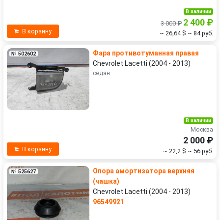
В наличии
2 400 ₽
3 000 ₽
В корзину
~ 26,64 $
~ 84 руб.
Фара противотуманная правая
№ 502602
Chevrolet Lacetti (2004 - 2013)
седан
В наличии
Москва
2 000 ₽
В корзину
~ 22,2 $
~ 56 руб.
Опора амортизатора верхняя
№ 525627
(чашка)
Chevrolet Lacetti (2004 - 2013)
96549921