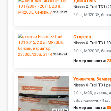
Двигатель
Nissan X-Trail T31 (2
№ 514589
2.0 л., MR20DE, бен
Стартер
Nissan X-Trail T31 2
2.0 л., MR20DE, бен
№ 546294
Номер запчасти:
2
Усилитель бампе
Nissan X-Trail T31 р
2.0 л., M9R, дизель,
qab, внедорожник 5 дв.
Номер запчасти:
8
№ 533880