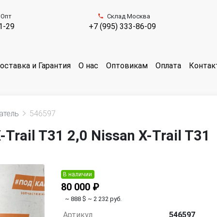
 Опт
Склад Москва
1-29
+7 (995) 333-86-09
оставка и Гарантия
О нас
Оптовикам
Оплата
Контак
атель
546597
rail T31 2,0 Nissan X-Trail T31
В наличии
80 000 ₽
~ 888 $
~ 2 232 руб.
Артикул
546597