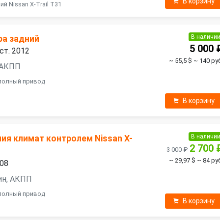
В корзину
й Nissan X-Trail T31
В наличи
ра задний
5 000 
ест. 2012
~ 55,5 $
~ 140 руб
, АКПП
 полный привод
В корзину
В наличи
ия климат контролем Nissan X-
2 700 
3 000 ₽
~ 29,97 $
~ 84 ру
008
зин, АКПП
 полный привод
В корзину