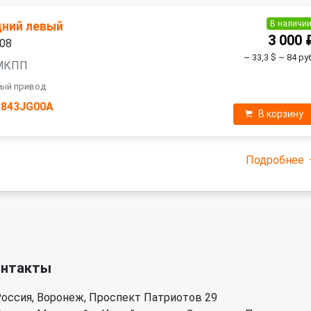
В наличи
дний левый
3 000 
008
~ 33,3 $
~ 84 ру
, МКПП
ный привод
3843JG00A
В корзину
Подробнее
онтакты
оссия, Воронеж, Проспект Патриотов 29