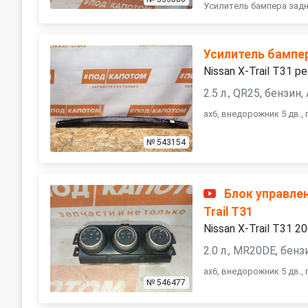
Усилитель бампера задни
Усилитель бампе
Nissan X-Trail T31 р
2.5 л., QR25, бензин
ax6, внедорожник 5 дв.,
№ 543154
Блок управлен
Trail T31
Nissan X-Trail T31 2
2.0 л., MR20DE, бен
ax6, внедорожник 5 дв.,
№ 546477