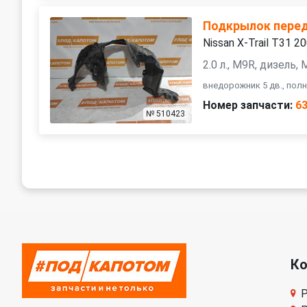
Подкрылок пере
Nissan X-Trail T31 2
2.0 л., M9R, дизель
внедорожник 5 дв., пол
Номер запчасти:
6
№ 510423
К
Р