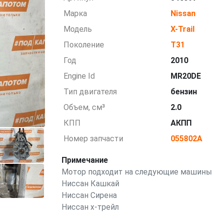
Марка
Nissan
Модель
X-Trail
Поколение
T31
Год
2010
Engine Id
MR20DE
Тип двигателя
бензин
Объем, см³
2.0
КПП
АКПП
Номер запчасти
055802A
Примечание
Мотор подходит на следующие машины
Ниссан Кашкай
Ниссан Сирена
Ниссан х-трейл