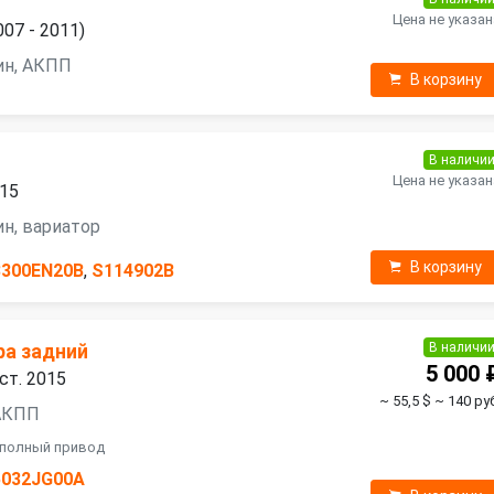
Цена не указан
007 - 2011)
зин, АКПП
В корзину
В наличи
Цена не указан
015
зин, вариатор
В корзину
3300EN20B
,
S114902B
В наличи
ра задний
5 000 
ест. 2015
~ 55,5 $
~ 140 руб
 АКПП
, полный привод
5032JG00A