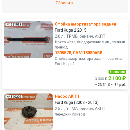
Сбросить
Стойка амортизатора задняя
№ 521089
Ford Kuga 2 2015
2.0 л., TPMB, бензин, АКПП
frozen white, внедорожник 5 дв., полный
привод
1805578
,
CV6118080ABB
Стойка амортизатора задняя оригинал
Ford Kuga 2
В наличии
2 100 ₽
3 000 ₽
~ 23,31 $
~ 84 руб.
Насос АКПП
№ 540207
Ford Kuga (2008 - 2013)
2.5 л., YTMA, бензин, АКПП
передний привод