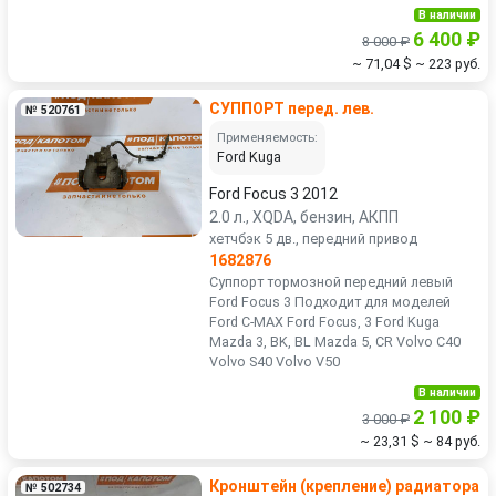
В наличии
6 400 ₽
8 000 ₽
~ 71,04 $
~ 223 руб.
СУППОРТ перед. лев.
№ 520761
Применяемость:
Ford Kuga
Ford Focus 3 2012
2.0 л., XQDA, бензин, АКПП
хетчбэк 5 дв., передний привод
1682876
Суппорт тормозной передний левый
Ford Focus 3 Подходит для моделей
Ford C-MAX Ford Focus, 3 Ford Kuga
Mazda 3, BK, BL Mazda 5, CR Volvo C40
Volvo S40 Volvo V50
В наличии
2 100 ₽
3 000 ₽
~ 23,31 $
~ 84 руб.
Кронштейн (крепление) радиатора
№ 502734