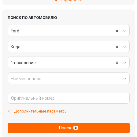
подвеска
рулевое управление
салон
система охлаждения
ПОИСК ПО АВТОМОБИЛЮ
Ford
×
стеклоочистители
топливная система
Kuga
×
тормозная система
трансмиссия
электрика
1 поколение
×
Наименование
Дополнительные параметры
Поиск
8