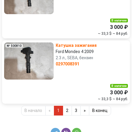
В наличии
3 000 ₽
~ 33,3 $
~ 84 руб.
Катушка зажигания
№ 500810
Ford Mondeo 4 2009
2.3 л., SEBA, бензин
0297008391
В наличии
3 000 ₽
~ 33,3 $
~ 84 руб.
В начало
«
1
2
3
»
В конец