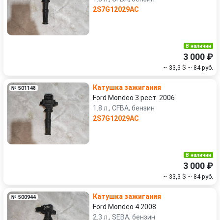
2S7G12029AC
В наличии
3 000 ₽
~ 33,3 $
~ 84 руб.
Катушка зажигания
№ 501148
Ford Mondeo 3 рест. 2006
1.8 л., CFBA, бензин
2S7G12029AC
В наличии
3 000 ₽
~ 33,3 $
~ 84 руб.
Катушка зажигания
№ 500944
Ford Mondeo 4 2008
2.3 л., SEBA, бензин