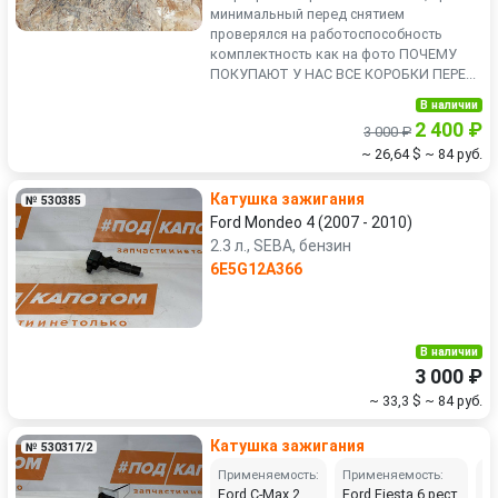
минимальный перед снятием
проверялся на работоспособность
комплектность как на фото ПОЧЕМУ
ПОКУПАЮТ У НАС ВСЕ КОРОБКИ ПЕРЕ...
В наличии
2 400 ₽
3 000 ₽
~ 26,64 $
~ 84 руб.
Катушка зажигания
№ 530385
Ford Mondeo 4 (2007 - 2010)
2.3 л., SEBA, бензин
6E5G12A366
В наличии
3 000 ₽
~ 33,3 $
~ 84 руб.
Катушка зажигания
№ 530317/2
Применяемость:
Применяемость:
Пр
Ford C-Max 2
Ford Fiesta 6 рест.
Fo