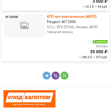
3 000 ₽
~ 33,3 $
~ 84 руб.
КПП автоматическая (АКПП)
№ 523045
Peugeot 407 2006
3.0 л., XFV (ES9A), бензин, АКПП
передний привод
В наличии
Москва
35 000 ₽
~ 388,5 $
~ 977 руб.