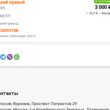
В наличи
дний правый
3 000 
011
~ 33,3 $
~ 84 ру
, АКПП
едний привод
K5805978B
вый Volkswagen Golf 6
онтакты
оссия, Воронеж, Проспект Патриотов 29
оссия, Москва, 1-я Измайловского Зверинца , Помещение