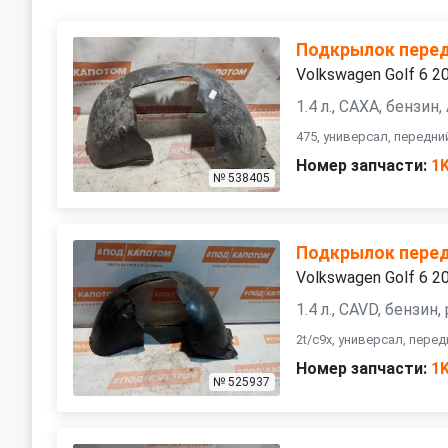
Подкрылок пере
Volkswagen Golf 6 2
1.4 л., CAXA, бензин
475, универсал, передн
Номер запчасти:
1
№ 538405
Подкрылок пере
Volkswagen Golf 6 2
1.4 л., CAVD, бензин,
2t/c9x, универсал, пере
Номер запчасти:
1
№ 525937