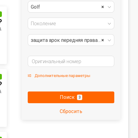
Golf
×
и
₽
Поколение
б.
защита арок передняя правая (подкрылок)
×
Дополнительные параметры
и
₽
б.
Поиск
3
Сбросить