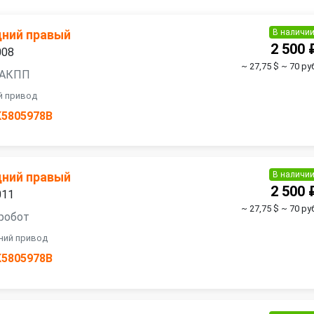
В наличи
дний правый
2 500 
008
~ 27,75 $
~ 70 ру
, АКПП
ий привод
K5805978B
В наличи
дний правый
2 500 
011
~ 27,75 $
~ 70 ру
 робот
дний привод
K5805978B