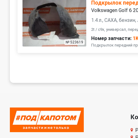
Подкрылок пере
Volkswagen Golf 6 2
1.4 л., CAXA, бензин
2t / c9x, универсал, пер
Номер запчасти:
1
№ 523619
Подкрылок передний пра
К
Р
Р