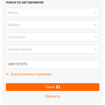
Infiniti
Jaguar
ПОИСК ПО АВТОМОБИЛЮ
Марка
Kia
Lada
Модель
Land Rover
Lexus
Mazda
Mercedes-Benz
Поколение
Mitsubishi
Nissan
Наименование
Omoda
Opel
Peugeot
Renault
Дополнительные параметры
Skoda
SsangYong
Поиск
0
Subaru
Suzuki
Сбросить