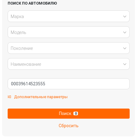
Infiniti
Jaguar
ПОИСК ПО АВТОМОБИЛЮ
Марка
Kia
Lada
Модель
Land Rover
Lexus
Mazda
Mercedes-Benz
Поколение
Mitsubishi
Nissan
Наименование
Omoda
Opel
Peugeot
Renault
Дополнительные параметры
Skoda
SsangYong
Поиск
0
Subaru
Suzuki
Сбросить