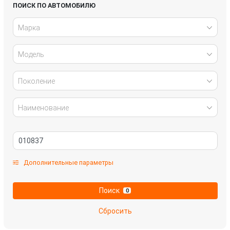
Infiniti
Jaguar
ПОИСК ПО АВТОМОБИЛЮ
Марка
Kia
Lada
Модель
Land Rover
Lexus
Mazda
Mercedes-Benz
Поколение
Mitsubishi
Nissan
Наименование
Omoda
Opel
Peugeot
Renault
Дополнительные параметры
Skoda
SsangYong
Поиск
0
Subaru
Suzuki
Сбросить