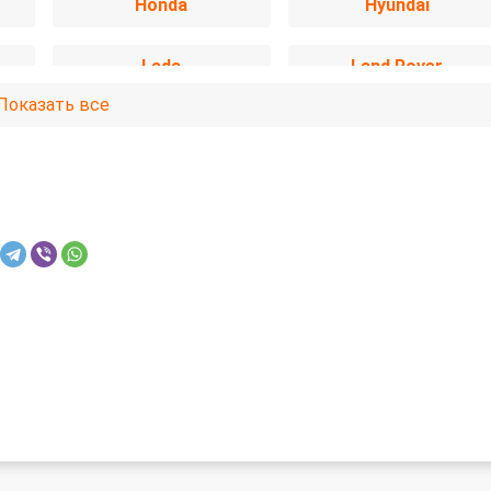
Honda
Hyundai
Lada
Land Rover
Показать все
Mercedes-Benz
Mitsubishi
Opel
Peugeot
SsangYong
Subaru
Volkswagen
Volvo