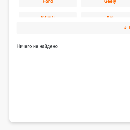
Ford
Geely
Infiniti
Kia
Lexus
Mazda
Ничего не найдено.
Nissan
Omoda
Renault
Skoda
Suzuki
Toyota
УАЗ