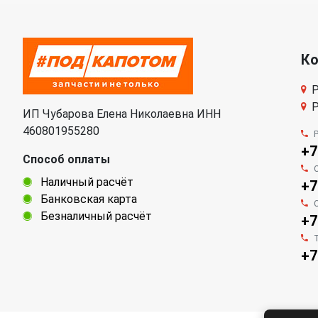
К
Р
Р
ИП Чубарова Елена Николаевна ИНН
460801955280
+7
Способ оплаты
Наличный расчёт
+7
Банковская карта
Безналичный расчёт
+7
+7