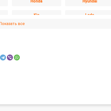
Honda
Hyundai
Kia
Lada
Показать все
Mazda
Mercedes-Benz
Omoda
Opel
Skoda
SsangYong
Toyota
Volkswagen