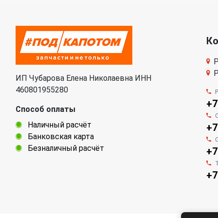
К
Р
Р
ИП Чубарова Елена Николаевна ИНН
460801955280
+7
Способ оплаты
Наличный расчёт
+7
Банковская карта
Безналичный расчёт
+7
+7