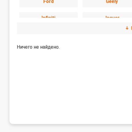
Ford
Geely
Infiniti
Jaguar
Land Rover
Lexus
Ничего не найдено.
Mitsubishi
Nissan
Peugeot
Renault
Subaru
Suzuki
Volvo
УАЗ