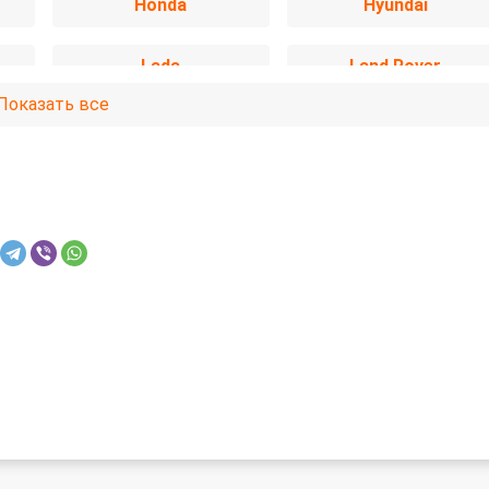
Honda
Hyundai
Lada
Land Rover
Показать все
Mercedes-Benz
Mitsubishi
Opel
Peugeot
SsangYong
Subaru
Volkswagen
Volvo