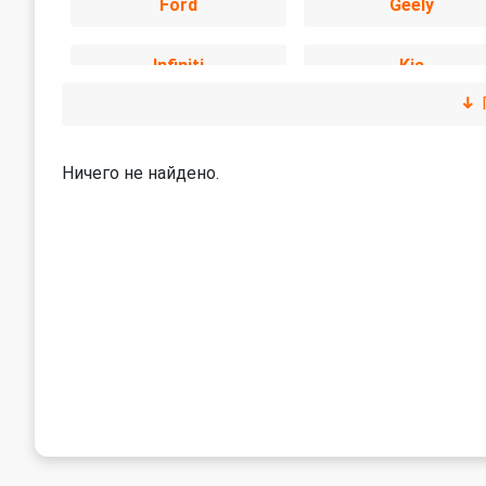
Ford
Geely
Infiniti
Kia
Lexus
Mazda
Ничего не найдено.
Nissan
Omoda
Renault
Skoda
Suzuki
Toyota
УАЗ