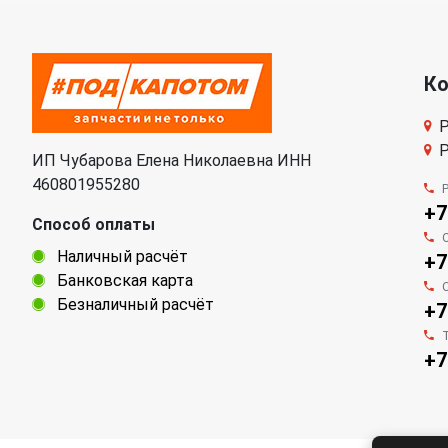
К
Р
Р
ИП Чубарова Елена Николаевна ИНН
460801955280
+7
Способ оплаты
Наличный расчёт
+7
Банковская карта
Безналичный расчёт
+7
+7