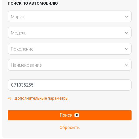
Infiniti
Jaguar
ПОИСК ПО АВТОМОБИЛЮ
Марка
Kia
Lada
Модель
Land Rover
Lexus
Mazda
Mercedes-Benz
Поколение
Mitsubishi
Nissan
Наименование
Omoda
Opel
Peugeot
Renault
Дополнительные параметры
Skoda
SsangYong
Поиск
0
Subaru
Suzuki
Сбросить