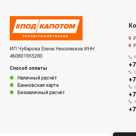
К
Р
Р
ИП Чубарова Елена Николаевна ИНН
460801955280
+7
Способ оплаты
Наличный расчёт
+7
Банковская карта
Безналичный расчёт
+7
+7