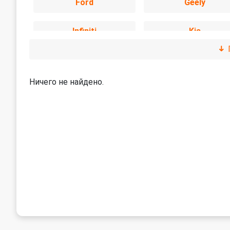
Ford
Geely
Infiniti
Kia
Lexus
Mazda
Ничего не найдено.
Nissan
Omoda
Renault
Skoda
Suzuki
Toyota
УАЗ