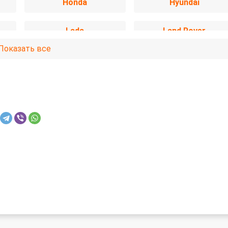
Honda
Hyundai
Lada
Land Rover
Показать все
Mercedes-Benz
Mitsubishi
Opel
Peugeot
SsangYong
Subaru
Volkswagen
Volvo