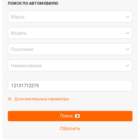
Infiniti
Jaguar
ПОИСК ПО АВТОМОБИЛЮ
Марка
Kia
Lada
Модель
Land Rover
Lexus
Mazda
Mercedes-Benz
Поколение
Mitsubishi
Nissan
Наименование
Omoda
Opel
Peugeot
Renault
Дополнительные параметры
Skoda
SsangYong
Поиск
0
Subaru
Suzuki
Сбросить