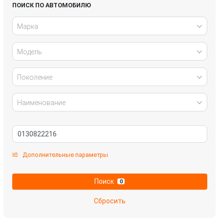
Infiniti
Jaguar
ПОИСК ПО АВТОМОБИЛЮ
Марка
Kia
Lada
Модель
Land Rover
Lexus
Mazda
Mercedes-Benz
Поколение
Mitsubishi
Nissan
Наименование
Omoda
Opel
Peugeot
Renault
Дополнительные параметры
Skoda
SsangYong
Поиск
0
Subaru
Suzuki
Сбросить