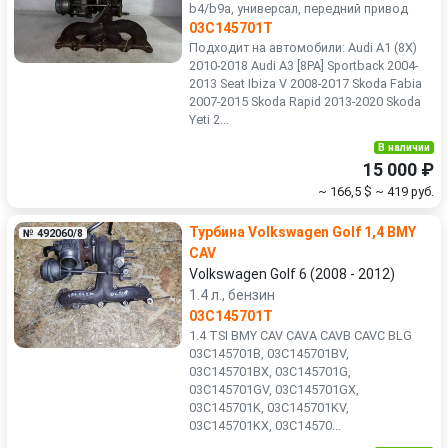
b4/b9a, универсал, передний привод
03C145701T
Подходит на автомобили: Audi A1 (8X)
2010-2018 Audi A3 [8PA] Sportback 2004-
2013 Seat Ibiza V 2008-2017 Skoda Fabia
2007-2015 Skoda Rapid 2013-2020 Skoda
Yeti 2...
В наличии
15 000 ₽
~ 166,5 $
~ 419 руб.
Турбина Volkswagen Golf 1,4 BMY
№ 492060/8
CAV
Volkswagen Golf 6 (2008 - 2012)
1.4 л., бензин
03C145701T
1.4 TSI BMY CAV CAVA CAVB CAVC BLG
03C145701B, 03C145701BV,
03C145701BX, 03C145701G,
03C145701GV, 03C145701GX,
03C145701K, 03C145701KV,
03C145701KX, 03C14570...