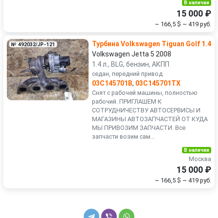
В наличии
15 000 ₽
~ 166,5 $
~ 419 руб.
Турбина Volkswagen Tiguan Golf 1.4
№ 492032/JP-121
Volkswagen Jetta 5 2008
1.4 л., BLG, бензин, АКПП
седан, передний привод
03C145701B
,
03C145701TX
Снят с рабочей машины, полностью
рабочий. ПРИГЛАШЕМ К
СОТРУДНИЧЕСТВУ АВТОСЕРВИСЫ И
МАГАЗИНЫ АВТОЗАПЧАСТЕЙ ОТ КУДА
МЫ ПРИВОЗИМ ЗАПЧАСТИ. Все
запчасти возим сам...
В наличии
Москва
15 000 ₽
~ 166,5 $
~ 419 руб.