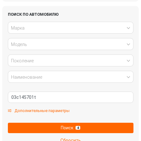
Infiniti
Jaguar
ПОИСК ПО АВТОМОБИЛЮ
Марка
Kia
Lada
Модель
Land Rover
Lexus
Mazda
Mercedes-Benz
Поколение
Mitsubishi
Nissan
Наименование
Omoda
Opel
Peugeot
Renault
Дополнительные параметры
Skoda
SsangYong
Поиск
4
Subaru
Suzuki
Сбросить