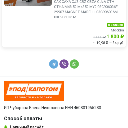
CAX CAXA CJZ CBZ CBZA CJzA CTH
CTHA M48.52 M4852 MY2 03C906036E
29907 MAGNET MARELLI 03C906036M
03C906036 M
В наличии
Москва
1 800 ₽
3 000 ₽
~ 19,98 $
~ 84 руб.
ИП Чубарова Елена Николаевна ИНН 460801955280
Способ оплаты
Наличный расчёт