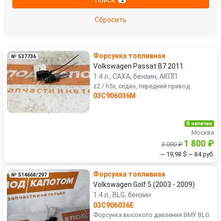
2
Suzuki
Toyota
Сбросить
Volkswagen
Volvo
Форсунка топливная
№ 537736
УАЗ
Volkswagen Passat B7 2011
1.4 л., CAXA, бензин, АКПП
z2 / h5x, седан, передний привод
03C906036M
В наличии
Москва
1 800 ₽
3 000 ₽
~ 19,98 $
~ 84 руб.
Форсунка топливная
№ 514668/297
Volkswagen Golf 5 (2003 - 2009)
1.4 л., BLG, бензин
03C906036E
Форсунка высокого давления BMY BLG