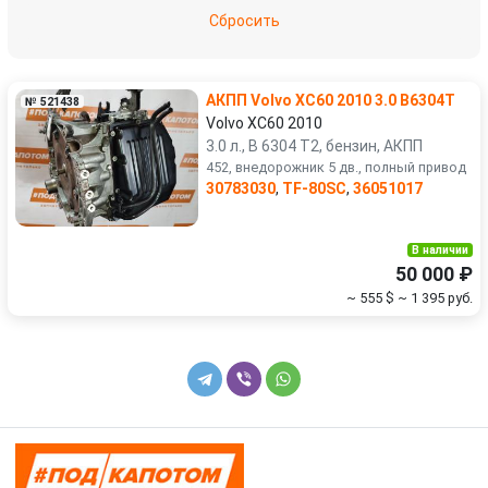
Subaru
Suzuki
Сбросить
Toyota
Volkswagen
АКПП Volvo XC60 2010 3.0 B6304T
№ 521438
Volvo
УАЗ
Volvo XC60 2010
3.0 л., B 6304 T2, бензин, АКПП
452, внедорожник 5 дв., полный привод
30783030
,
TF-80SC
,
36051017
В наличии
50 000 ₽
~ 555 $
~ 1 395 руб.