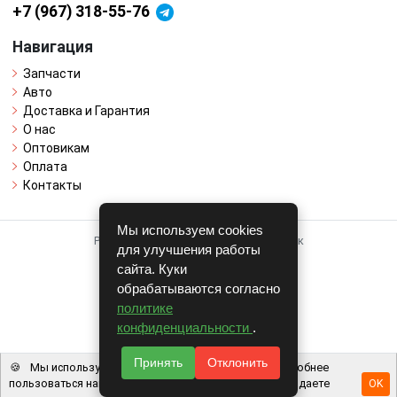
+7 (967) 318-55-76
Навигация
Запчасти
Авто
Доставка и Гарантия
О нас
Оптовикам
Оплата
Контакты
Мы используем cookies
Работает на системе для авторазборок
для улучшения работы
CARRO.
БИЗНЕС
сайта. Куки
обрабатываются согласно
Полная версия
политике
© COPYRIGHT 2026 г.
конфиденциальности
.
v1.1.24
Принять
Отклонить
🍪
Мы используем файлы cookie, чтобы вам было удобнее
пользоваться нашим сайтом. Используя наш сайт, вы даете
OK