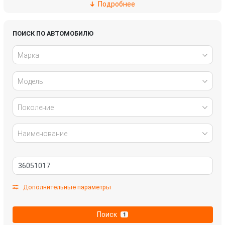
Подробнее
Honda
Hyundai
Infiniti
Jaguar
ПОИСК ПО АВТОМОБИЛЮ
Марка
Kia
Lada
Модель
Land Rover
Lexus
Mazda
Mercedes-Benz
Поколение
Mitsubishi
Nissan
Наименование
Omoda
Opel
Peugeot
Renault
Дополнительные параметры
Skoda
SsangYong
Поиск
1