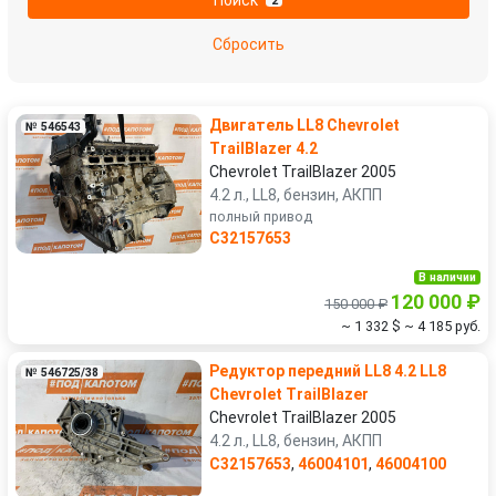
2
Suzuki
Toyota
Сбросить
Volkswagen
Volvo
Двигатель LL8 Chevrolet
№ 546543
УАЗ
TrailBlazer 4.2
Chevrolet TrailBlazer 2005
4.2 л., LL8, бензин, АКПП
полный привод
C32157653
В наличии
120 000 ₽
150 000 ₽
~ 1 332 $
~ 4 185 руб.
Редуктор передний LL8 4.2 LL8
№ 546725/38
Chevrolet TrailBlazer
Chevrolet TrailBlazer 2005
4.2 л., LL8, бензин, АКПП
C32157653
,
46004101
,
46004100