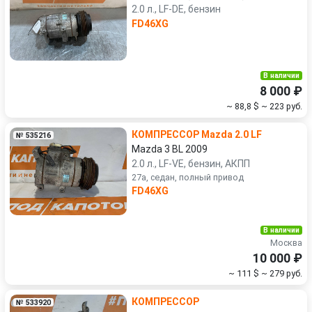
2.0 л., LF-DE, бензин
FD46XG
В наличии
8 000 ₽
~ 88,8 $
~ 223 руб.
КОМПРЕССОР Mazda 2.0 LF
№ 535216
Mazda 3 BL 2009
2.0 л., LF-VE, бензин, АКПП
27a, седан, полный привод
FD46XG
В наличии
Москва
10 000 ₽
~ 111 $
~ 279 руб.
КОМПРЕССОР
№ 533920