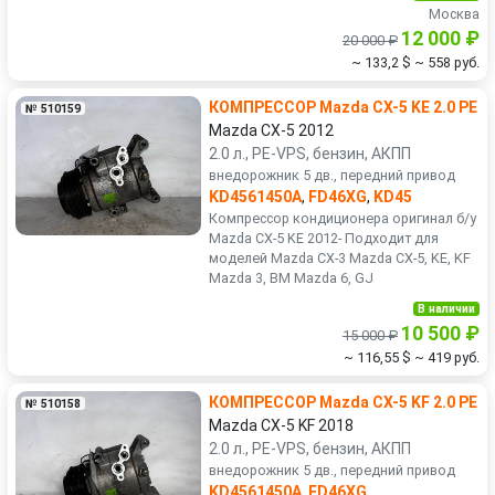
Москва
12 000 ₽
20 000 ₽
~ 133,2 $
~ 558 руб.
КОМПРЕССОР Mazda CX-5 KE 2.0 PE
№ 510159
Mazda CX-5 2012
2.0 л., PE-VPS, бензин, АКПП
внедорожник 5 дв., передний привод
KD4561450A
,
FD46XG
,
KD45
Компрессор кондиционера оригинал б/у
Mazda CX-5 KE 2012- Подходит для
моделей Mazda CX-3 Mazda CX-5, KE, KF
Mazda 3, BM Mazda 6, GJ
В наличии
10 500 ₽
15 000 ₽
~ 116,55 $
~ 419 руб.
КОМПРЕССОР Mazda CX-5 KF 2.0 PE
№ 510158
Mazda CX-5 KF 2018
2.0 л., PE-VPS, бензин, АКПП
внедорожник 5 дв., передний привод
KD4561450A
,
FD46XG