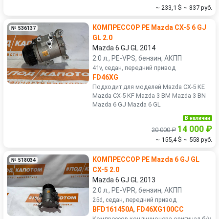
~ 233,1 $
~ 837 руб.
КОМПРЕССОР PE Mazda CX-5 6 GJ
№ 536137
GL 2.0
Mazda 6 GJ GL 2014
2.0 л., PE-VPS, бензин, АКПП
41v, седан, передний привод
FD46XG
Подходит для моделей Mazda CX-5 KE
Mazda CX-5 KF Mazda 3 BM Mazda 3 BN
Mazda 6 GJ Mazda 6 GL
В наличии
14 000 ₽
20 000 ₽
~ 155,4 $
~ 558 руб.
КОМПРЕССОР PE Mazda 6 GJ GL
№ 518034
CX-5 2.0
Mazda 6 GJ GL 2013
2.0 л., PE-VPR, бензин, АКПП
25d, седан, передний привод
BFD161450A
,
FD46XG100CC
Компрессор кондиционера оригинал б/у