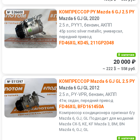
КОМПРЕССОР PY Mazda 6 GJ 2.5 PY
№ 526600
Mazda 6 GJ GL 2020
2.5 л., PYY1, бензин, АКПП
45p sonic silver metallic, универсал,
передний привод
FD46XG
,
KD45
,
211GP2048
В наличии
20 000 ₽
~ 222 $
~ 558 руб.
КОМПРЕССОР Mazda 6 GJ GL 2.5 PY
№ 511397
Mazda 6 GJ GL 2012
2.5 л., PY-VPR, бензин, АКПП
41w, седан, передний привод
FD46XG
,
BFD161450A
Компрессор кондиционера оригинал б/у
Mazda 6, GJ, GL Подходит для моделей
Mazda CX-5, KE, KF Mazda 3, BM, BN
Mazda 6, GJ, GL
В наличии