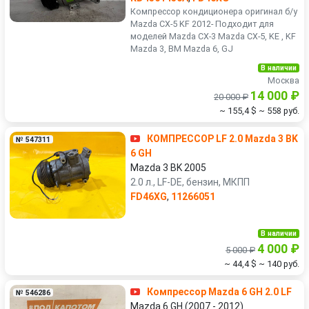
Компрессор кондиционера оригинал б/у
Mazda CX-5 KF 2012- Подходит для
моделей Mazda CX-3 Mazda CX-5, KE , KF
Mazda 3, BM Mazda 6, GJ
В наличии
Москва
14 000 ₽
20 000 ₽
~ 155,4 $
~ 558 руб.
КОМПРЕССОР LF 2.0 Mazda 3 BK
№ 547311
6 GH
Mazda 3 BK 2005
2.0 л., LF-DE, бензин, МКПП
FD46XG
,
11266051
В наличии
4 000 ₽
5 000 ₽
~ 44,4 $
~ 140 руб.
Компрессор Mazda 6 GH 2.0 LF
№ 546286
Mazda 6 GH (2007 - 2012)