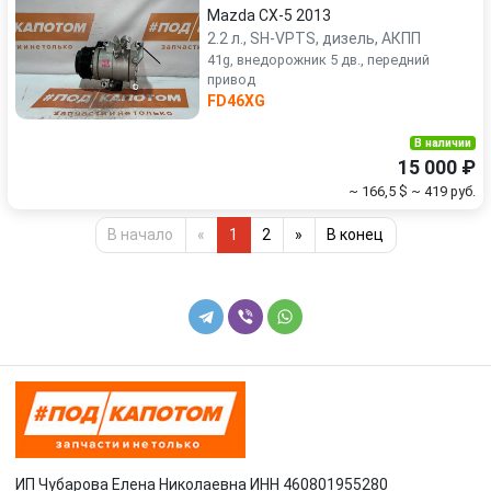
Mazda CX-5 2013
2.2 л., SH-VPTS, дизель, АКПП
41g, внедорожник 5 дв., передний
привод
FD46XG
В наличии
15 000 ₽
~ 166,5 $
~ 419 руб.
В начало
«
1
2
»
В конец
ИП Чубарова Елена Николаевна ИНН 460801955280