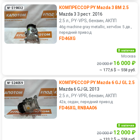
КОМПРЕССОР PY Mazda 3 BM 2.5
№ 519832
Mazda 3 3 рест. 2016
2.5 л., PY-VPS, бензин, АКПП
46g machine gray metallic, хетчбэк 5 дв.,
передний привод
FD46XG
В наличии
Москва
16 000 ₽
20 000 ₽
~ 177,6 $
~ 558 руб.
КОМПРЕССОР PY Mazda 6 GJ GL 2.5
№ 524059
Mazda 6 GJ GL 2013
2.5 л., PY-VPR, бензин, АКПП
42a, седан, передний привод
FD46XG
,
RNBAA06
В наличии
12 000 ₽
20 000 ₽
~ 133,2 $
~ 558 руб.