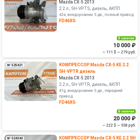
Mazda CX-5 2013
2.2 л., SH-VPTS, дизель, АКПП
42a, внедорожник 5 дв., полный привод
FD46XG
В наличии
10 000 ₽
~ 111 $
~ 279 руб.
КОМПРЕССОР Mazda CX-5 KE 2.2
№ 525421
SH-VPTR дизель
Mazda CX-5 2013
2.2 л., SH-VPTR, дизель, АКПП
41g, внедорожник 5 дв., передний
привод
FD46XG
В наличии
20 000 ₽
~ 222 $
~ 558 руб.
КОМПРЕССОР Mazda CX-5 KE 2.2 SH
№ 524340