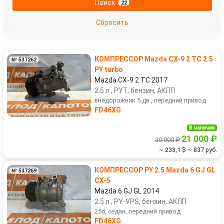
Поиск
22
Suzuki
Toyota
Сбросить
Volkswagen
Volvo
КОМПРЕССОР Mazda CX-9 2 TC 2.5
№ 537262
УАЗ
PY turbo
Mazda CX-9 2 TC 2017
2.5 л., PYT, бензин, АКПП
внедорожник 5 дв., передний привод
FD46XG
В наличии
21 000 ₽
30 000 ₽
~ 233,1 $
~ 837 руб.
КОМПРЕССОР PY 2.5 Mazda 6 GJ GL
№ 537269
CX-5
Mazda 6 GJ GL 2014
2.5 л., PY-VPS, бензин, АКПП
25d, седан, передний привод
FD46XG