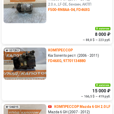
2.0 л., LF-DE, бензин, АКПП
F500-RN8AA-04
,
FD46XG
В наличии
8 000 ₽
~ 88,8 $
~ 223 руб.
КОМПРЕССОР
№ 537252
Kia Sorento рест. (2006 - 2011)
FD46XG
,
97701134880
В наличии
15 000 ₽
~ 166,5 $
~ 419 руб.
КОМПРЕССОР Mazda 6 GH 2.0 LF
№ 546315
Mazda 6 GH (2007 - 2012)