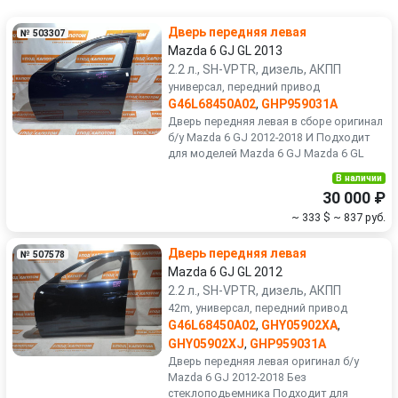
Volkswagen
Volvo
Дверь передняя левая
№ 503307
УАЗ
Mazda 6 GJ GL 2013
2.2 л., SH-VPTR, дизель, АКПП
универсал, передний привод
G46L68450A02
,
GHP959031A
Дверь передняя левая в сборе оригинал
б/у Mazda 6 GJ 2012-2018 И Подходит
для моделей Mazda 6 GJ Mazda 6 GL
В наличии
30 000 ₽
~ 333 $
~ 837 руб.
Дверь передняя левая
№ 507578
Mazda 6 GJ GL 2012
2.2 л., SH-VPTR, дизель, АКПП
42m, универсал, передний привод
G46L68450A02
,
GHY05902XA
,
GHY05902XJ
,
GHP959031A
Дверь передняя левая оригинал б/у
Mazda 6 GJ 2012-2018 Без
стеклоподьемника Подходит для