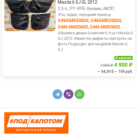
Mazda 6 GJ GL 2012
2.5 л., PY-VPR, бензин, АКПП
41w, седан, передний привод
G46G68550A02
,
G46G68520A02
,
G46L68420A02
,
G46L68450A02
Обшивка двери (комплект) 4 шт Mazda 6
GJ 2012- Имеются дефекты смотреть на
фото Подходит для моделей Mazda 6,
GJ
В наличии
4 900 ₽
7 000 ₽
~ 54,39 $
~ 195 руб.