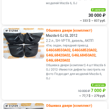
моделей Mazda 6, GJ
В наличии
30 000 ₽
~ 333 $
~ 837 руб.
Обшивка двери (комплект)
№ 512164
Mazda 6 GJ GL 2012
2.2 л., SH-VPTR, дизель, АКПП
41w, седан, передний привод
G46G68550A02
,
G46G68520A02
,
G46L68420A02
,
G46L68450A02
,
G46L68420A02
Обшивка двери (комплект) 4 шт Mazda 6
GJ 2012- Имеются дефекты смотреть на
фото Подходит для моделей Mazda 6,
GJ
В наличии
7 000 ₽
10 000 ₽
~ 77,7 $
~ 279 руб.
Обшивка двери (комплект)
№ 512139